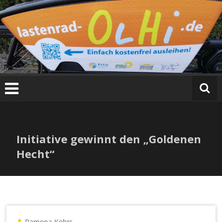
Zum
Inhalt
springen
Initiative gewinnt den „Goldenen
Hecht“
Ramona Kohrs